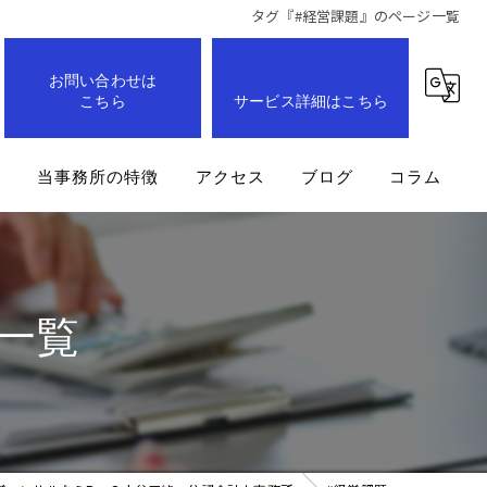
タグ『#経営課題』のページ一覧
お問い合わせは
こちら
サービス詳細はこちら
問
当事務所の特徴
アクセス
ブログ
コラム
事業計画
企業
一覧
経営改善
業務効率化
成長支援