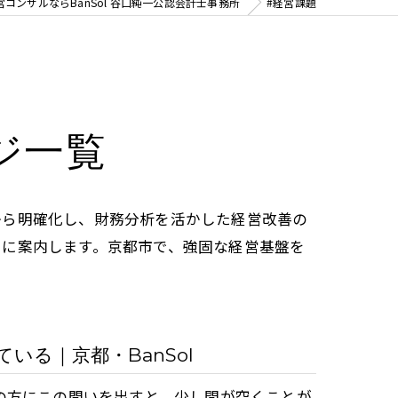
コンサルならBanSol 谷口純一公認会計士事務所
#経営課題
ジ一覧
から明確化し、財務分析を活かした経営改善の
寧に案内します。京都市で、強固な経営基盤を
る｜京都・BanSol
の方にこの問いを出すと、少し間が空くことが