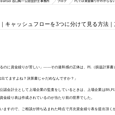
anSol 谷口純一公認会計士事務所
ブログ
PLでは資金繰りがわからない
｜キャッシュフローを3つに分けて見る方法｜京都
るのに資金繰りが苦しい」——その違和感の正体は、PL（損益計算書
は出てますよね？決算書じゃだめなんですか？」
公認会計士として上場企業の監査をしているときは、上場企業はBS,P
資金繰り表は作成されているのが当たり前の世界でした。
いますので、ご相談が持ち込まれた時点で月次資金繰り表を提出頂く