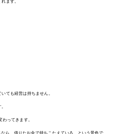
くれます。
。
ていても経営は持ちません。
す。
変わってきます。
ラスなら、借りたお金で持ちこたえている、という景色で