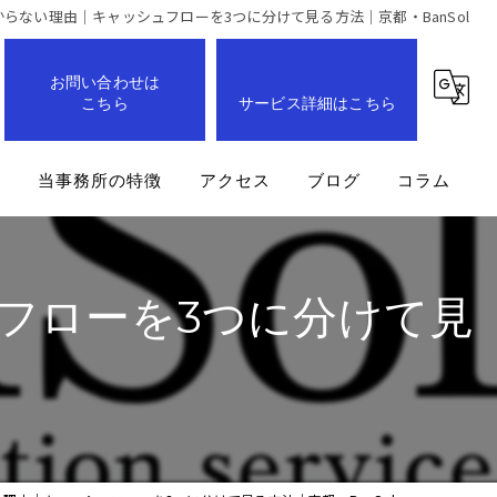
からない理由｜キャッシュフローを3つに分けて見る方法｜京都・BanSol
お問い合わせは
こちら
サービス詳細はこちら
問
当事務所の特徴
アクセス
ブログ
コラム
事業計画
フローを3つに分けて見
企業
経営改善
業務効率化
成長支援