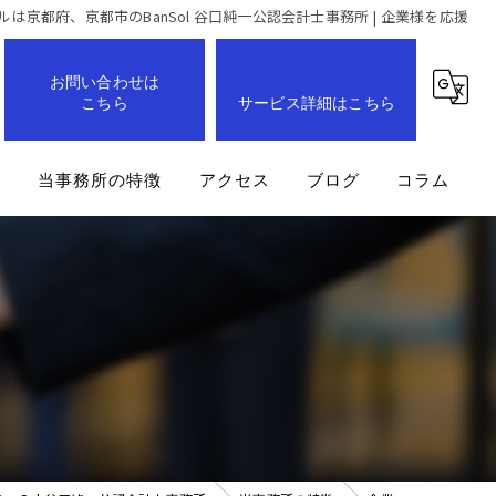
は京都府、京都市のBanSol 谷口純一公認会計士事務所 | 企業様を応援
お問い合わせは
こちら
サービス詳細はこちら
問
当事務所の特徴
アクセス
ブログ
コラム
事業計画
企業
経営改善
業務効率化
成長支援