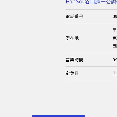
BanSol 谷口純一
電話番号
0
〒
所在地
京
西
営業時間
9
定休日