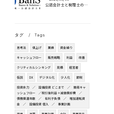
公認会計士と税理士の違い、結局誰に頼む?｜京都・BanSol
タグ
Tags
思考法
値上げ
業績
資金繰り
キャッシュフロー
販売戦略
利益
改善
クリティカルシンキング
見積
経営者
仮説
DX
デジタル化
少人化
節税
投資余力 ／ 設備投資 どこまで ／ 簡易キャ
ッシュフロー ／税引後利益＋減価償却費 ／
債務償還年数 ／ 有利子負債 ／ 増加運転資
金 ／ 設備投資 借入 ／ 事業計画
実績
予算
事業計画
会計
事業再生