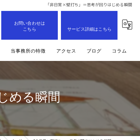
「非日常×壁打ち」＝思考が回りはじめる瞬間
お問い合わせは
こちら
サービス詳細はこちら
問
当事務所の特徴
アクセス
ブログ
コラム
事業計画
企業
じめる瞬間
経営改善
業務効率化
成長支援