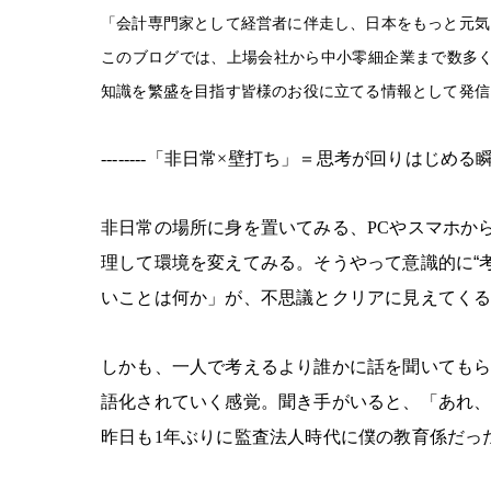
「会計専門家として経営者に伴走し、日本をもっと元気
このブログでは、上場会社から中小零細企業まで数多く
知識を繁盛を目指す皆様のお役に立てる情報として発信
--------「非日常×壁打ち」＝思考が回りはじめる瞬間-----
非日常の場所に身を置いてみる、
PCやスマホか
理して環境を変えてみる。そうやって意識的に
“
いことは何か」が、不思議とクリアに見えてく
しかも、一人で考えるより誰かに話を聞いても
語化されていく感覚。聞き手がいると、「あれ
昨日も1年ぶりに監査法人時代に僕の教育係だっ