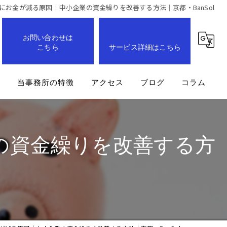
にお金が減る原因｜中小企業の資金繰りを改善する方法｜京都・BanSol
お問い合わせは
こちら
サービス詳細はこちら
問
当事務所の特徴
アクセス
ブログ
コラム
事業計画
の資金繰りを改善する方
企業
経営改善
業務効率化
成長支援