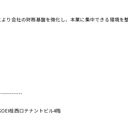
により会社の財務基盤を強化し、本業に集中できる環境を
-------------
KOEI桂西口テナントビル4階