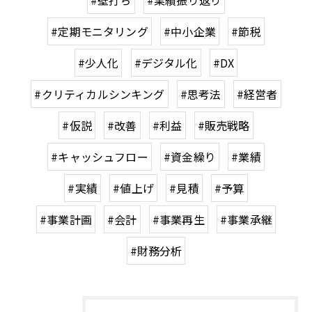
#壁打ち
#業績振り返り
#定期モニタリング
#中小企業
#節税
#少人化
#デジタル化
#DX
#クリティカルシンキング
#思考法
#経営者
#仮説
#改善
#利益
#販売戦略
#キャッシュフロー
#資金繰り
#業績
#実績
#値上げ
#見積
#予算
#事業計画
#会計
#事業再生
#事業承継
#財務分析