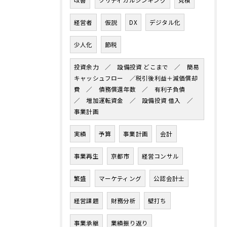
改善
クリティカルシンキング
見積
経営者
仮説
DX
デジタル化
少人化
節税
投資余力 ／ 設備投資 どこまで ／ 簡易
キャッシュフロー ／税引後利益＋減価償却
費 ／ 債務償還年数 ／ 有利子負債
／ 増加運転資金 ／ 設備投資 借入 ／
事業計画
実績
予算
事業計画
会計
事業再生
京都市
経営コンサル
繁盛
マーケティング
公認会計士
経営課題
財務分析
壁打ち
事業承継
業績振り返り