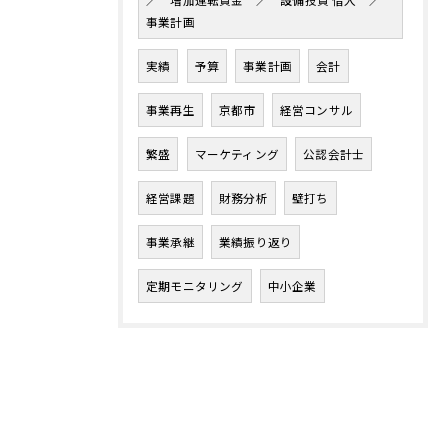
／ 増加運転資金 ／ 設備投資 借入 ／
事業計画
実績
予算
事業計画
会計
事業再生
京都市
経営コンサル
繁盛
マーケティング
公認会計士
経営課題
財務分析
壁打ち
事業承継
業績振り返り
定期モニタリング
中小企業