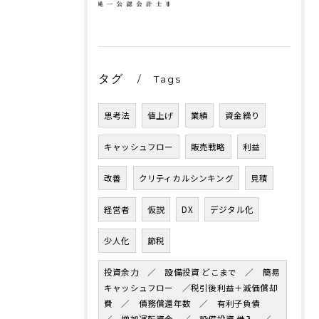
タグ
Tags
思考法
値上げ
業績
資金繰り
キャッシュフロー
販売戦略
利益
改善
クリティカルシンキング
見積
経営者
仮説
DX
デジタル化
少人化
節税
投資余力 ／ 設備投資 どこまで ／ 簡易
キャッシュフロー ／税引後利益＋減価償却
費 ／ 債務償還年数 ／ 有利子負債