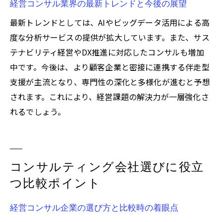
経営コンサル業界の最新トレンドと今後の展望
経営コンサルの強みを見極めた企業選定法
自社に合う経営コンサルの特徴と選び方
最新トレンドとしては、AIやビッグデータ活用による高
度な分析サービスの提供が拡大しています。また、サス
目的別に最適な経営コンサルを選ぶポイン
テナビリティ経営やDX推進に対応したコンサルも増加
ト
中です。今後は、より顧客企業と密接に連携する伴走型
経営コンサル比較で注目すべき強みの違い
支援が主流となり、専門性の深化と多様化が進むと予想
経営課題別に活用したいコンサルティング
されます。これにより、経営課題の解決力が一層強化さ
会社
れるでしょう。
経営コンサル活用の成功事例と選び方の工
夫
コンサル業界動向と最新企業一覧のチェック方
コンサルティング会社選びに役立
法
つ比較ポイント
経営コンサル業界動向と最新企業一覧の見
方
経営コンサル企業の選び方と比較時の着眼点
コンサルティング会社一覧で業界変化を把