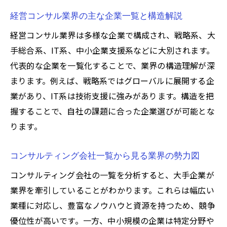
把握
経営コンサル業界の主な企業一覧と構造解説
経営コンサル業界の最新トレンドと今後の
経営コンサル業界は多様な企業で構成され、戦略系、大
展望
手総合系、IT系、中小企業支援系などに大別されます。
コンサルティング会社選びに役立つ比較ポイン
代表的な企業を一覧化することで、業界の構造理解が深
ト
まります。例えば、戦略系ではグローバルに展開する企
業があり、IT系は技術支援に強みがあります。構造を把
経営コンサル企業の選び方と比較時の着眼
握することで、自社の課題に合った企業選びが可能とな
点
ります。
コンサルティング会社一覧で注目すべき評
価軸
コンサルティング会社一覧から見る業界の勢力図
経営コンサルサービス内容とサポート体制
コンサルティング会社の一覧を分析すると、大手企業が
を比較
業界を牽引していることがわかります。これらは幅広い
大手と中小経営コンサルの違いを徹底チェ
業種に対応し、豊富なノウハウと資源を持つため、競争
ック
優位性が高いです。一方、中小規模の企業は特定分野や
ランキングや口コミから見る経営コンサル