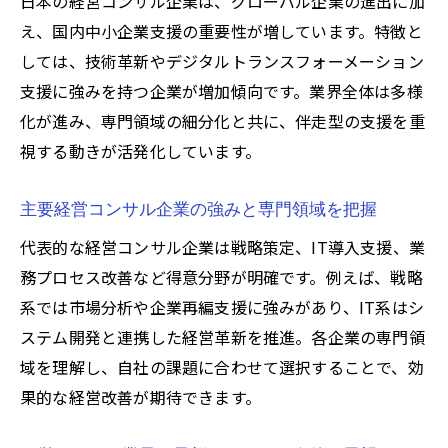
日本の経営コンサル企業は、グローバル企業の進出に加
え、国内中小企業支援の重要性が増しています。特徴と
中小企業向け経営コンサルの新たな挑戦
しては、技術革新やデジタルトランスフォーメーション
ランキングから見る経営コンサルの現状と傾向
支援に強みを持つ企業が増加傾向です。業界全体は多様
経営コンサルランキングで見る企業の今
化が進み、専門領域の細分化と共に、伴走型の支援を重
コンサルティング会社ランキングの選定基
視する動きが活発化しています。
準とは
経営コンサル有名企業の評価ポイントを検
主要経営コンサル企業の強みと専門領域を把握
証
代表的な経営コンサル企業は戦略策定、IT導入支援、業
ランキング上位経営コンサル企業の傾向分
務プロセス改善など得意分野が明確です。例えば、戦略
析
系では市場分析や企業再編支援に強みがあり、IT系はシ
経営コンサル大手と新興企業の動向を比較
ステム開発と連携した経営革新を推進。各企業の専門領
日本における経営コンサル業界ランキング
域を理解し、自社の課題に合わせて選択することで、効
事情
果的な経営改善が期待できます。
経営コンサルの強みを活かす企業選びのコツ