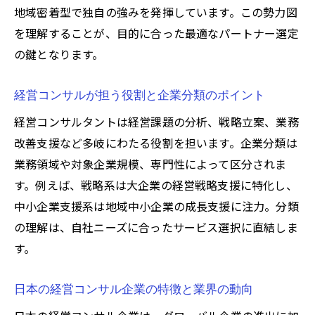
地域密着型で独自の強みを発揮しています。この勢力図
の実力
を理解することが、目的に合った最適なパートナー選定
経営コンサル選択で失敗しないための注意
の鍵となります。
点
注目の経営コンサル企業特徴を深掘り解説
経営コンサルが担う役割と企業分類のポイント
経営コンサルの中でも注目企業に共通する
経営コンサルタントは経営課題の分析、戦略立案、業務
強み
改善支援など多岐にわたる役割を担います。企業分類は
話題の経営コンサル企業が選ばれる理由と
業務領域や対象企業規模、専門性によって区分されま
は
す。例えば、戦略系は大企業の経営戦略支援に特化し、
有名経営コンサル企業の特徴とサービス事
中小企業支援系は地域中小企業の成長支援に注力。分類
例
の理解は、自社ニーズに合ったサービス選択に直結しま
最新トレンドを取り入れる経営コンサルの
す。
動向
日本の経営コンサル企業の特徴と業界の動向
経営コンサル大手が進化し続ける背景を解
説