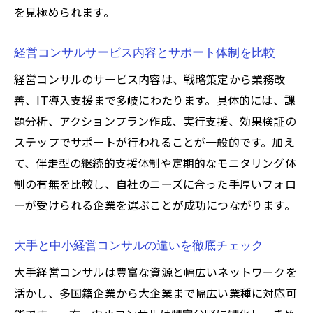
を見極められます。
経営コンサルが中小企業に提供する価値と
は
経営コンサルサービス内容とサポート体制を比較
中小企業支援に強い経営コンサルの特徴
経営コンサルのサービス内容は、戦略策定から業務改
経営コンサル会社一覧から最適な選択肢を探す
善、IT導入支援まで多岐にわたります。具体的には、課
経営コンサル会社一覧で見る選択肢の広が
題分析、アクションプラン作成、実行支援、効果検証の
り
ステップでサポートが行われることが一般的です。加え
自分に合う経営コンサル企業の探し方ガイ
て、伴走型の継続的支援体制や定期的なモニタリング体
ド
制の有無を比較し、自社のニーズに合った手厚いフォロ
経営コンサル選定で重視したい比較ポイン
ーが受けられる企業を選ぶことが成功につながります。
ト
コンサルティング会社一覧で最適解を見つ
大手と中小経営コンサルの違いを徹底チェック
ける秘訣
大手経営コンサルは豊富な資源と幅広いネットワークを
経営コンサル企業選びの判断基準とポイン
活かし、多国籍企業から大企業まで幅広い業種に対応可
ト