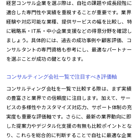
経営コンサル企業を選ぶ際は、自社の課題や成長段階に
握
適合した専門性や実績を重視することが重要です。業界
経営コンサル新規参入企業と注目の傾向分
経験や対応可能な業種、提供サービスの幅を比較し、特
析
に戦略系・IT系・中小企業支援などの得意分野を確認し
最新経営コンサル情報の効率的な収集方法
ましょう。具体的には、過去の成功事例や顧客評価、コ
経営コンサル業界の変遷と企業一覧活用法
ンサルタントの専門資格も参考にし、最適なパートナー
経営コンサル選びで活きる業界動向の知識
を選ぶことが成功の鍵となります。
中小企業向け経営コンサルを選ぶ理由と視点
コンサルティング会社一覧で注目すべき評価軸
中小企業に経営コンサルが求められる背景
中小企業コンサルの一覧と特有のサービス
コンサルティング会社を一覧で比較する際は、まず実績
例
の豊富さと業界での信頼度に注目します。加えて、サー
ビスの多様性やカスタマイズ対応力、サポート体制の充
経営コンサル選びで重視すべき中小企業視
実度も重要な評価軸です。さらに、最新の業界動向に即
点
した提案力やデジタル化支援の有無も比較ポイントとな
中小企業向け経営コンサルの選び方と活用
り、これらを総合的に判断することで自社に最適な企業
法