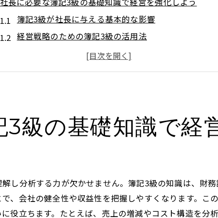
社長に必要な簿記3級の基礎知識で経営を強化しよう
簿記3級が社長に与える基本的な影響
経営戦略のための簿記3級の活用法
社長が知るべき簿記3級の基本用語
簿記3級の知識で見る資金繰りの改善
社長のための簿記3級の効率的な学習方法
成功する社長のための簿記3級の導入
記3級の基礎知識で経
簿記3級の財務諸表を社長としてどう読み解くか
社長が財務諸表を理解するためのステップ
利益と損失を分析する社長のための方法
資産と負債を評価するためのポイント
理解し分析する力が欠かせません。簿記3級の知識は、財務
キャッシュフローの重要性と社長の役割
とで、会社の健全性や収益性を把握しやすくなります。こ
財務諸表から読み取れる会社の健康状態
いに役立ちます。たとえば、売上の増減やコスト構造を分