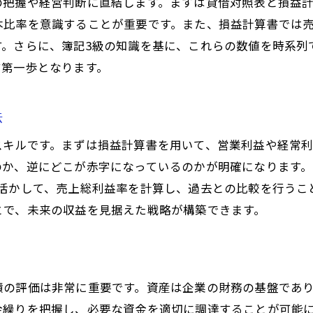
の把握や経営判断に直結します。まずは貸借対照表と損益
財務諸表が示す数字の裏側を読む技術
本比率を意識することが重要です。また、損益計算書では
す。さらに、簿記3級の知識を基に、これらの数値を時系列
経営の透明性を高めるための簿記3級
す第一歩となります。
財務状況の把握がもたらす安心感
簿記3級で未来を見据えた経営計画を立てる
法
スキルです。まずは損益計算書を用いて、営業利益や経常
のか、逆にどこが赤字になっているのかが明確になります
を活かして、売上総利益率を計算し、過去との比較を行うこ
とで、未来の収益を見据えた戦略が構築できます。
債の評価は非常に重要です。資産は企業の財務の基盤であ
金繰りを把握し、必要な資金を適切に調達することが可能