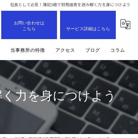
社長として必見！簿記3級で財務諸表を読み解く力を身につけよう
お問い合わせは
こちら
サービス詳細はこちら
問
当事務所の特徴
アクセス
ブログ
コラム
事業計画
企業
解く力を身につけよう
経営改善
業務効率化
成長支援