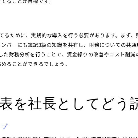
立てることが目標です。
財務健全性を保つための社長の行動
成功する社長が実践する簿記3級の活用
社長としての責任を果たすための簿記3級
立てるために、実践的な導入を行う必要があります。まず、
社長として簿記3級を活用した経営状況改善法
メンバーにも簿記3級の知識を共有し、財務についての共通
財務諸表を用いた経営問題の解決策
にした財務分析を行うことで、資金繰りの改善やコスト削減
簿記3級で見直す社内プロセス
高めることができるでしょう。
効率的な資金配分を実現する方法
社長が推進する経営改善の実例
簿記3級を通じて得られる経営改善の効果
諸表を社長としてどう
財務状況の見直しによる業績向上
財務諸表を読み解く力を社長が身につける簿記3級のメリ
社長としての洞察力を深める簿記3級
ップ
簿記3級がもたらす経営判断の精度向上