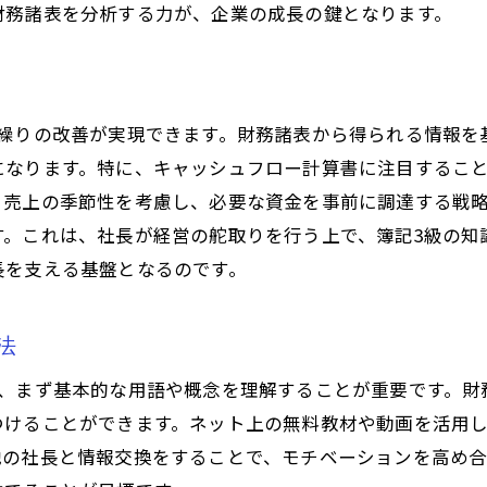
財務諸表を分析する力が、企業の成長の鍵となります。
社長としての意思決定を支える簿記3級
財務力向上のための社長の継続的学習
社長が知るべき簿記3級での財務諸表分析のコツ
金繰りの改善が実現できます。財務諸表から得られる情報を
分析力を高めるための簿記3級の手法
になります。特に、キャッシュフロー計算書に注目するこ
業績評価に役立つ財務諸表の見方
、売上の季節性を考慮し、必要な資金を事前に調達する戦
経営状態を可視化するための分析テクニック
す。これは、社長が経営の舵取りを行う上で、簿記3級の知
簿記3級が示す資金の流れを理解する
長を支える基盤となるのです。
社長が行うべき財務諸表の定期チェック
財務諸表分析で発見する成長の機会
法
簿記3級で社長業を成功に導くための第一歩
は、まず基本的な用語や概念を理解することが重要です。財
簿記3級を活かした経営戦略の立案
けることができます。ネット上の無料教材や動画を活用し
社長が考慮すべき財務的視点
他の社長と情報交換をすることで、モチベーションを高め
簿記3級が支える強固なビジネス基盤