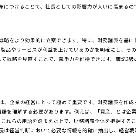
社長が直面する財務諸表の誤解を解く
身につけることで、社長としての影響力が大いに高まるの
社長が押さえておくべき簿記3級の重要ポイント
資金管理のための簿記3級の要点
社長が知るべき利益計算の基本
営戦略をより効果的に立案できます。特に、財務諸表を基に
業務効率化に役立つ帳簿管理のテクニック
の製品やサービスが利益を上げているのかを明確にし、そ
経営判断に必要な簿記3級の知識
じて戦略を見直すことで、競争力を維持できます。簿記3級
社長としてのリスク管理に活かす簿記3級
財務計画策定のための簿記3級の基礎
簿記3級の知識を活用して社長としての財務力を向上
社長が簿記3級で実現する財務強化
とは、企業の経営にとって極めて重要です。財務諸表を作成
経営資源の最適化に向けた簿記3級の応用
用語を理解する必要があります。例えば、「資産」とは企
簿記3級を活かした収益性の向上策
。これらの用語を踏まえた上で、財務諸表全体を把握する
社長は経営判断において必要な情報を的確に抽出し、経営戦
資金調達のための簿記3級の戦略