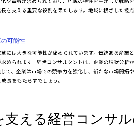
性化や革新が求められており、地域の特性を生かした戦略
適切な戦略見直しがもたらす効果
成長を支える重要な役割を果たします。地域に根ざした視
戦略見直しのプロセスとその重要性
成功する企業改革に不可欠な戦略の見直し
京都企業を成長させる経営コンサルの秘訣
革の可能性
成長を促進するコンサルティングの技法
改革には大きな可能性が秘められています。伝統ある産業
京都企業に合った成長スタイルの提案
が求められます。経営コンサルタントは、企業の現状分析
経営コンサルが提言する成長戦略の実践
通じて、企業は市場での競争力を強化し、新たな市場開拓
と成長をもたらすでしょう。
成長を支える経営コンサルの専門知識
成功への道筋を示すコンサルティングの秘訣
京都企業が成長を達成するための実践策
企業改革の鍵を握る経営コンサル京都の実例
を支える経営コンサル
実例に学ぶ経営改革の成功要因
京都での経営改革を成功に導く鍵