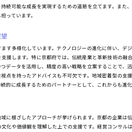
京都の企業が持続的成長を達成するための施策
、持続可能な成長を実現するための道筋を立てます。また
京都で実践する企業改革経営コンサルの成功事例
も担っています。
京都の成功事例に学ぶ経営改革のヒント
成功事例から読み解く効果的な経営手法
展望
実際の事例で見る改革のプロセス
ます多様化しています。テクノロジーの進化に伴い、デジ
経営改革を成功に導くための実例分析
を支援します。特に京都府では、伝統産業と革新技術の融
成功事例が示す具体的改善ポイント
持つデータを活用し、精度の高い戦略を立案することで、
な視点を持ったアドバイスも不可欠です。地域密着型の支
企業改革に成功した実例から得られる教訓
持続的に成長するためのパートナーとして、これからも進
経営コンサルタントが企業の未来を切り拓く理由
未来志向のコンサルティングの必要性
経営コンサルによる未来予測と戦略立案
経営コンサルが提供する未来に繋がるサポート
地域に根ざしたアプローチが挙げられます。京都の企業は
の文化や価値観を理解した上での支援です。経営コンサル
変革を促進するための専門的支援の重要性