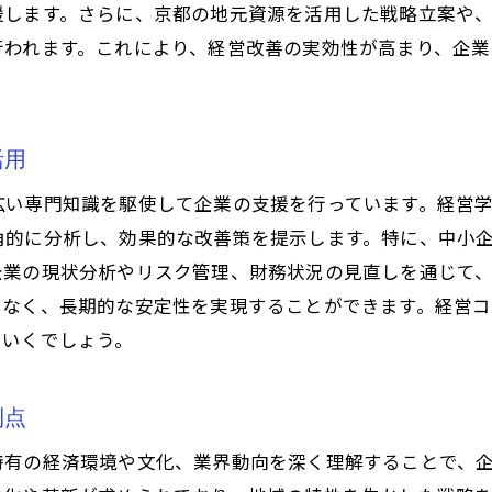
援します。さらに、京都の地元資源を活用した戦略立案や
未来を見据えた経営戦略の構築方法
行われます。これにより、経営改善の実効性が高まり、企
企業の未来を切り拓くための革新的アプローチ
業績向上を目指す京都の企業に必要な経営コンサル
業績向上のための経営コンサルの活用法
活用
京都の企業が直面する課題とその解決策
広い専門知識を駆使して企業の支援を行っています。経営
業績改善のための具体的なアクションプラン
角的に分析し、効果的な改善策を提示します。特に、中小
経営コンサルが提供するパフォーマンス向上策
企業の現状分析やリスク管理、財務状況の見直しを通じて
京都企業の業績向上を実現するためのサポート
でなく、長期的な安定性を実現することができます。経営
経営コンサルが提案する業績向上プログラム
ていくでしょう。
企業改革における経営戦略見直しの重要性
経営戦略見直しのタイミングと方法
利点
企業改革に必要な戦略的アプローチ
特有の経済環境や文化、業界動向を深く理解することで、
経営戦略の柔軟性がもたらす変革の力