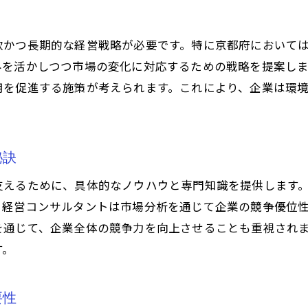
具体的な事例が示す経営改革のステップ
軟かつ長期的な経営戦略が必要です。特に京都府において
実例から学ぶ経営改革のプロセス
みを活かしつつ市場の変化に対応するための戦略を提案し
成功事例で見る経営コンサルの役割
用を促進する施策が考えられます。これにより、企業は環
成果を上げた経営改革実例分析
秘訣
支えるために、具体的なノウハウと専門知識を提供します
、経営コンサルタントは市場分析を通じて企業の競争優位
を通じて、企業全体の競争力を向上させることも重視され
す。
要性