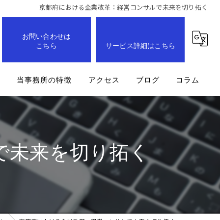
京都府における企業改革：経営コンサルで未来を切り拓く
お問い合わせは
こちら
サービス詳細はこちら
問
当事務所の特徴
アクセス
ブログ
コラム
事業計画
企業
で未来を切り拓く
経営改善
業務効率化
成長支援