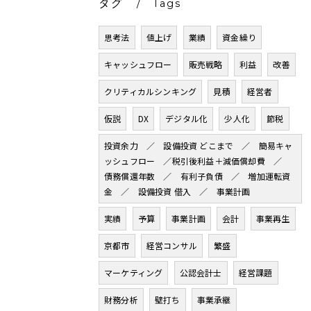
タグ
Tags
思考法
値上げ
業績
資金繰り
キャッシュフロー
販売戦略
利益
改善
クリティカルシンキング
見積
経営者
仮説
DX
デジタル化
少人化
節税
投資余力 ／ 設備投資 どこまで ／ 簡易キャ
ッシュフロー ／税引後利益＋減価償却費 ／
債務償還年数 ／ 有利子負債 ／ 増加運転資
金 ／ 設備投資 借入 ／ 事業計画
実績
予算
事業計画
会計
事業再生
京都市
経営コンサル
繁盛
マーケティング
公認会計士
経営課題
財務分析
壁打ち
事業承継