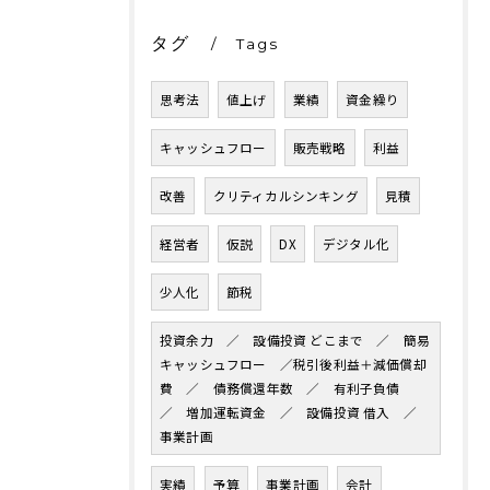
タグ
Tags
思考法
値上げ
業績
資金繰り
キャッシュフロー
販売戦略
利益
改善
クリティカルシンキング
見積
経営者
仮説
DX
デジタル化
少人化
節税
投資余力 ／ 設備投資 どこまで ／ 簡易
キャッシュフロー ／税引後利益＋減価償却
費 ／ 債務償還年数 ／ 有利子負債
／ 増加運転資金 ／ 設備投資 借入 ／
事業計画
実績
予算
事業計画
会計